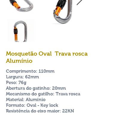
Mosquetão Oval Trava rosca
Alumínio
Comprimento: 110mm
Largura: 62mm
Peso: 76g
Abertura do gatinho: 20mm
Mecanismo do gatilho: Trava rosca
Material: Alumínio
Formato: Oval - Key lock
Resistência do eixo maior: 22KN
Resistência do eixo menor: 7KN
Resistência com gatilho aberto: 7KN
Certificação: CE EN362 NBR UIAA
UC2870